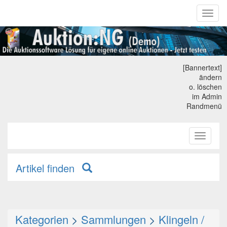
Toggl
naviga
[Bannertext]
ändern
o. löschen
im Admin
Randmenü
Toggle
primary
navigati
Artikel finden
Kategorien
>
Sammlungen
>
Klingeln /