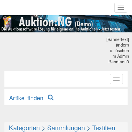
Toggl
naviga
[Bannertext]
ändern
o. löschen
im Admin
Randmenü
Toggle
primary
navigati
Artikel finden
Kategorien
>
Sammlungen
>
Textilien