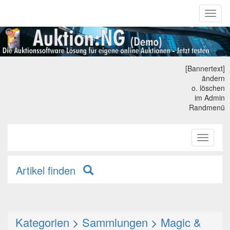
Toggl
naviga
[Bannertext]
ändern
o. löschen
im Admin
Randmenü
Toggle
primary
navigati
Artikel finden
Kategorien
>
Sammlungen
>
Magic &