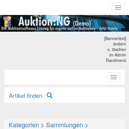
Toggl
naviga
[Bannertext]
ändern
o. löschen
im Admin
Randmenü
Toggle
primary
navigati
Artikel finden
Kategorien
>
Sammlungen
>